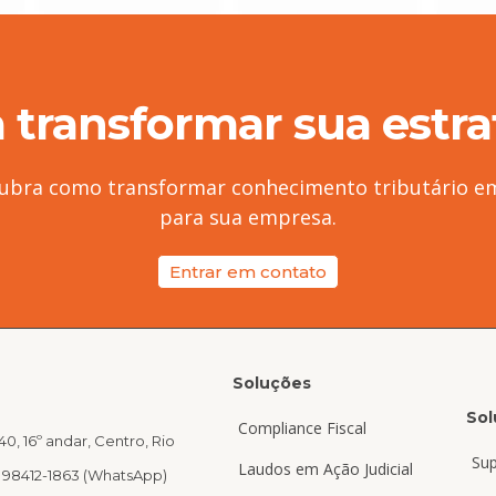
 transformar sua estrat
cubra como transformar conhecimento tributário em
para sua empresa.
Entrar em contato
Soluções
Sol
Compliance Fiscal
40, 16º andar, Centro, Rio
Su
Laudos em Ação Judicial
1 98412-1863 (WhatsApp)