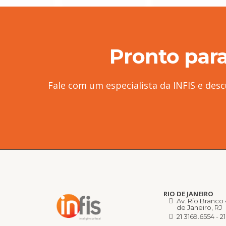
Pronto para
Fale com um especialista da INFIS e des
RIO DE JANEIRO
Av. Rio Branco 
de Janeiro, RJ
21 3169.6554 -
2