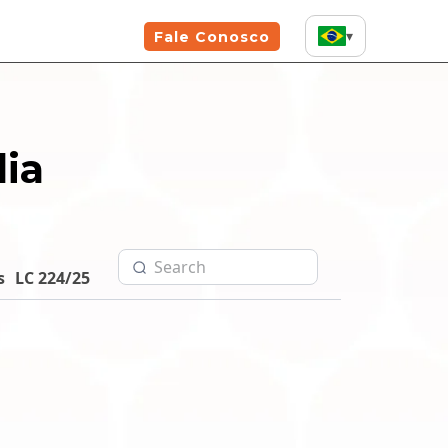
▾
Fale Conosco
dia
s
LC 224/25