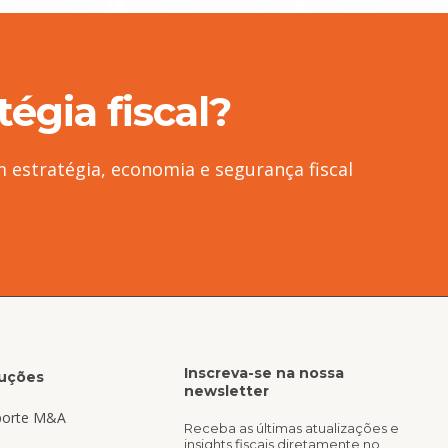
égia fiscal?
 estratégia, economia e segurança fiscal
Inscreva-se na nossa
uções
newsletter
porte M&A
Receba as últimas atualizações e
insights fiscais diretamente no